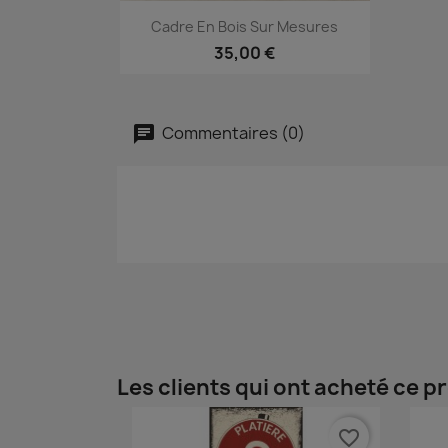
Aperçu rapide

Cadre En Bois Sur Mesures
35,00 €
Commentaires (0)
Les clients qui ont acheté ce p
favorite_border