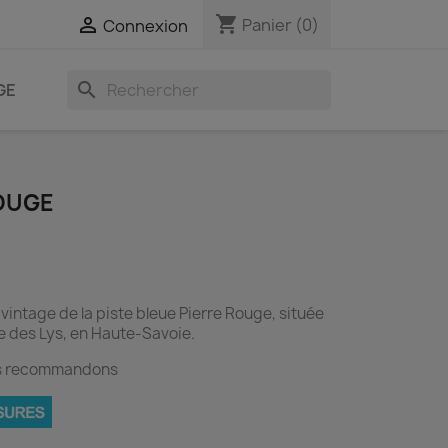
shopping_cart

Panier
(0)
Connexion
search
GE
ROUGE
 vintage de la piste bleue Pierre Rouge, située
e des Lys, en Haute-Savoie.
ous recommandons