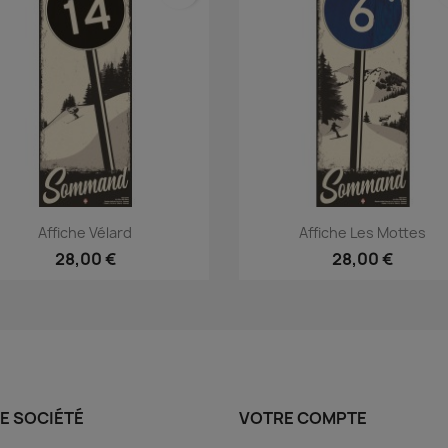
Aperçu rapide
Aperçu rapide


Affiche Vélard
Affiche Les Mottes
28,00 €
28,00 €
E SOCIÉTÉ
VOTRE COMPTE