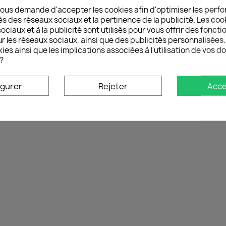
celles sur le site selon l
ous demande d'accepter les cookies afin d'optimiser les perfo
de votre écran.
és des réseaux sociaux et la pertinence de la publicité. Les cooki
ciaux et à la publicité sont utilisés pour vous offrir des foncti
Pour voir nos nouveautés
r les réseaux sociaux, ainsi que des publicités personnalisée
ies ainsi que les implications associées à l'utilisation de vos 
Pour en savoir plus sur 
?
sommes-nous ?
et
Nos af
igurer
Rejeter
Acce