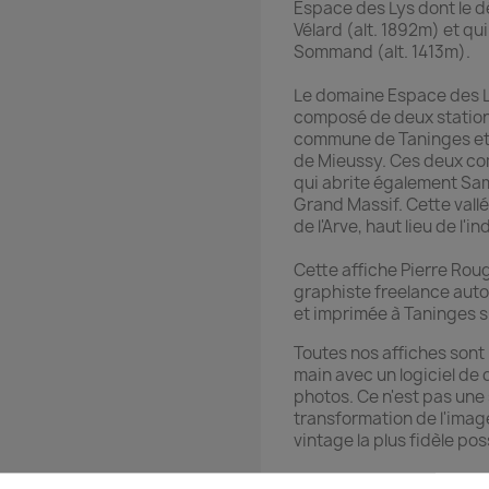
Espace des Lys dont le d
Vélard (alt. 1892m) et qu
Sommand (alt. 1413m).
Le domaine Espace des Ly
composé de deux stations 
commune de Taninges et 
de Mieussy. Ces deux com
qui abrite également S
Grand Massif. Cette vallé
de l'Arve, haut lieu de l
Cette affiche Pierre Roug
graphiste freelance auto
et imprimée à Taninges s
Toutes nos affiches sont 
main avec un logiciel de 
photos. Ce n'est pas une 
transformation de l'image
vintage la plus fidèle poss
Les couleurs de l'affich