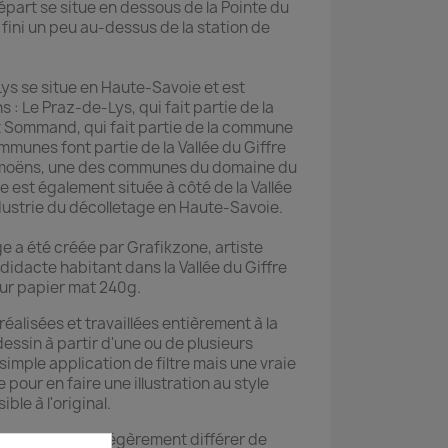
épart se situe en dessous de la Pointe du
i fini un peu au-dessus de la station de
s se situe en Haute-Savoie et est
: Le Praz-de-Lys, qui fait partie de la
Sommand, qui fait partie de la commune
munes font partie de la Vallée du Giffre
amoëns, une des communes du domaine du
e est également située à côté de la Vallée
'industrie du décolletage en Haute-Savoie.
e a été créée par Grafikzone, artiste
didacte habitant dans la Vallée du Giffre
ur papier mat 240g.
réalisées et travaillées entièrement à la
dessin à partir d'une ou de plusieurs
simple application de filtre mais une vraie
 pour en faire une illustration au style
ible à l'original.
e reçue peuvent légèrement différer de