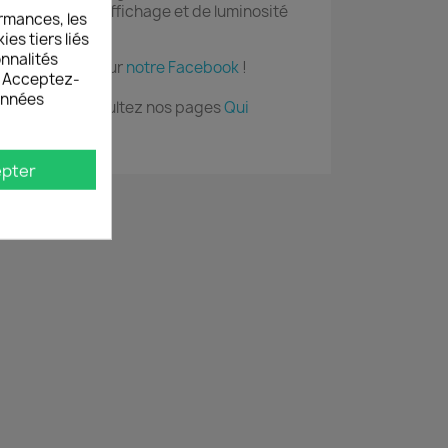
es paramètres d'affichage et de luminosité
rmances, les
es tiers liés
onnalités
, suivez-nous sur
notre Facebook
!
s. Acceptez-
données
Grafikzone, consultez nos pages
Qui
fiches
pter