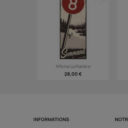
Aperçu rapide

Affiche La Platière
28,00 €
INFORMATIONS
NOTR