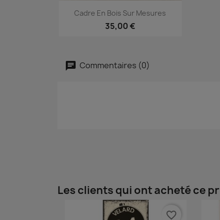
Aperçu rapide

Cadre En Bois Sur Mesures
35,00 €
Commentaires (0)
Les clients qui ont acheté ce p
favorite_border