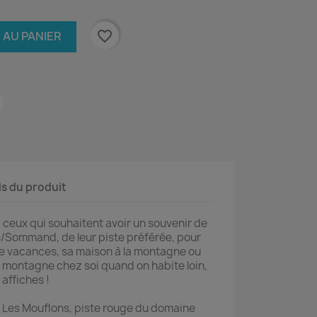
favorite_border
 AU PANIER
ls du produit
 ceux qui souhaitent avoir un souvenir de
s/Sommand, de leur piste préférée, pour
e vacances, sa maison à la montagne ou
montagne chez soi quand on habite loin,
affiches !
e Les Mouflons, piste rouge du domaine