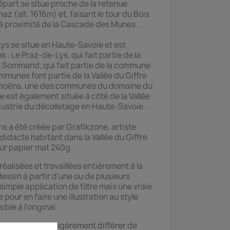
épart se situe proche de la retenue
maz (alt. 1616m) et, faisant le tour du Bois
à proximité de la Cascade des Munes.
s se situe en Haute-Savoie et est
: Le Praz-de-Lys, qui fait partie de la
Sommand, qui fait partie de la commune
munes font partie de la Vallée du Giffre
amoëns, une des communes du domaine du
e est également située à côté de la Vallée
'industrie du décolletage en Haute-Savoie.
ns a été créée par Grafikzone, artiste
didacte habitant dans la Vallée du Giffre
ur papier mat 240g.
réalisées et travaillées entièrement à la
dessin à partir d'une ou de plusieurs
simple application de filtre mais une vraie
 pour en faire une illustration au style
ible à l'original.
e reçue peuvent légèrement différer de