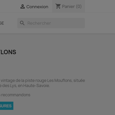
shopping_cart

Panier
(0)
Connexion
search
GE
FLONS
 vintage de la piste rouge Les Mouflons, située
e des Lys, en Haute-Savoie.
ous recommandons