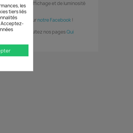
es paramètres d'affichage et de luminosité
rmances, les
es tiers liés
onnalités
, suivez-nous sur
notre Facebook
!
s. Acceptez-
données
Grafikzone, consultez nos pages
Qui
fiches
pter