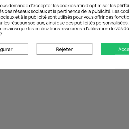
celles sur le site selon l
ous demande d'accepter les cookies afin d'optimiser les perfo
de votre écran.
és des réseaux sociaux et la pertinence de la publicité. Les cooki
ciaux et à la publicité sont utilisés pour vous offrir des foncti
Pour voir nos nouveautés
r les réseaux sociaux, ainsi que des publicités personnalisée
ies ainsi que les implications associées à l'utilisation de vos 
Pour en savoir plus sur 
?
sommes-nous ?
et
Nos af
igurer
Rejeter
Acce