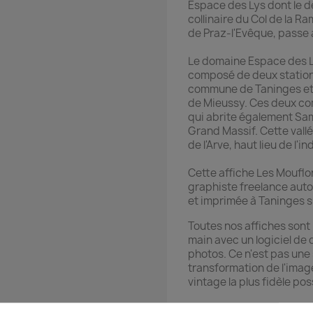
Espace des Lys dont le d
collinaire du Col de la Ra
de Praz-l'Evêque, passe 
Le domaine Espace des Ly
composé de deux stations 
commune de Taninges et 
de Mieussy. Ces deux com
qui abrite également S
Grand Massif. Cette vallé
de l'Arve, haut lieu de l
Cette affiche Les Mouflo
graphiste freelance auto
et imprimée à Taninges s
Toutes nos affiches sont 
main avec un logiciel de 
photos. Ce n'est pas une 
transformation de l'image
vintage la plus fidèle poss
Les couleurs de l'affich