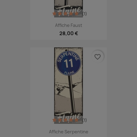
(1)
Affiche Faust
28,00 €
favorite_border
(1)
Affiche Serpentine