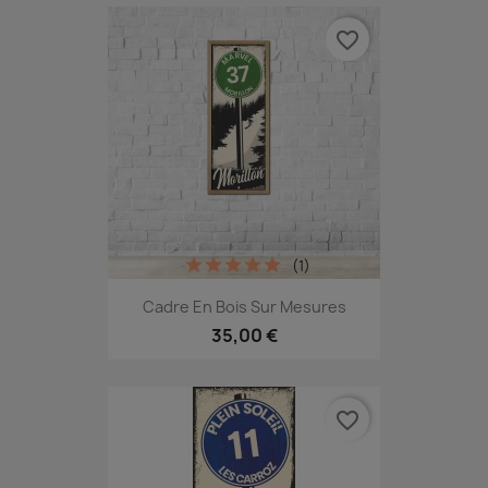
favorite_border
(1)
Cadre En Bois Sur Mesures
35,00 €
favorite_border