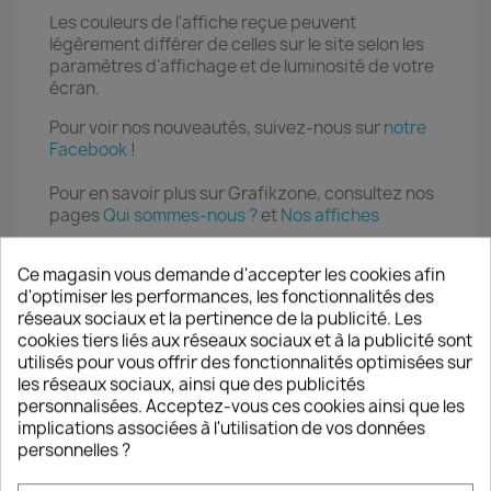
Les couleurs de l'affiche reçue peuvent
légèrement différer de celles sur le site selon les
paramètres d'affichage et de luminosité de votre
écran.
Pour voir nos nouveautés, suivez-nous sur
notre
Facebook
!
Pour en savoir plus sur Grafikzone, consultez nos
pages
Qui sommes-nous ?
et
Nos affiches
Ce magasin vous demande d'accepter les cookies afin
VOUS AIMEREZ AUSSI
d'optimiser les performances, les fonctionnalités des
réseaux sociaux et la pertinence de la publicité. Les
favorite_border
cookies tiers liés aux réseaux sociaux et à la publicité sont
utilisés pour vous offrir des fonctionnalités optimisées sur
les réseaux sociaux, ainsi que des publicités
personnalisées. Acceptez-vous ces cookies ainsi que les
implications associées à l'utilisation de vos données
personnelles ?