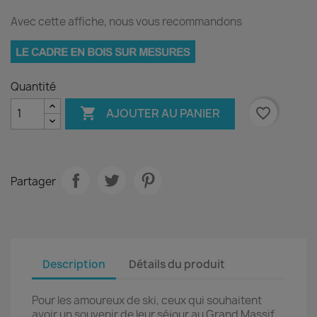
Avec cette affiche, nous vous recommandons
Quantité

favorite_border
AJOUTER AU PANIER
Partager
Description
Détails du produit
Pour les amoureux de ski, ceux qui souhaitent
avoir un souvenir de leur séjour au Grand Massif,